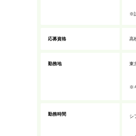
※
応募資格
高
勤務地
東
※
勤務時間
シ