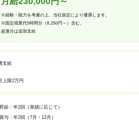
月給230,000円～
※経験・能力を考慮の上、当社規定により優遇します。
※固定残業代5時間分（8,250円～）含む。
超過分は追加支給
費支給
月上限2万円
USINESS
RECRUIT
CORPORATE
NTACT
昇給：年2回（実績に応じて）
賞与：年2回（7月・12月）