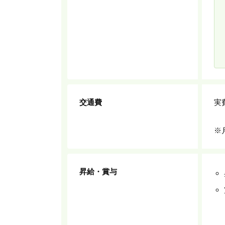
BUSINESS
RECRUIT
交通費
実
SYSTEM
※
COMPANY
B
PRIVACY
CO
昇給・賞与