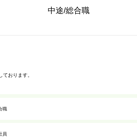
中途/総合職
しております。
合職
社員