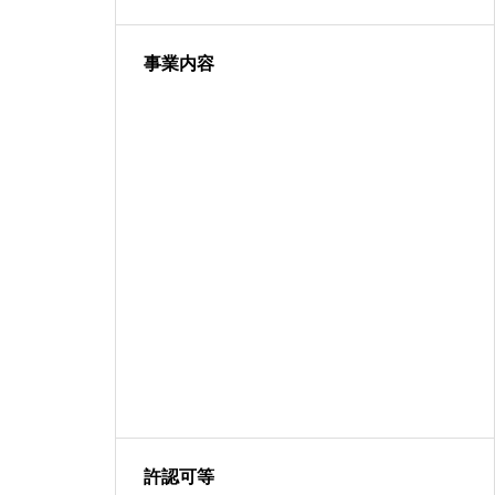
BUSINESS
事業内容
RECRUIT
SYSTEM
COMPANY
B
PRIVACY
CO
許認可等