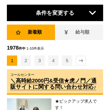
条件を変更する
新着順
給与順
1978
件中
1-10件表示
1
2
3
4
5

コールセンター
＼高時給2000円&受信★虎ノ門／通
販サイトに関する問い合わせ対応♪
★ピックアップ求人で
す！