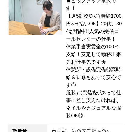
★ピックアップ求人で
す！
【週5勤務OK◎時給1700
円×日払いOK】20代、30
代活躍中!!人気の受信コ
ールセンターの仕事！
休業手当実賃金の100％
支給！安定して勤務出来
るお仕事先です★
休憩所・設備完備◎高時
給＆研修もあって安心で
す◎
服装も清潔感があって仕
事に差し支えなければ、
ネイルやカジュアルな服
装OK◎
勤務地
東京都 渋谷区千駄ヶ谷5