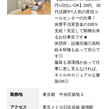
円×日払いOK】20代、30
代活躍中!!人気の受信コ
ールセンターの仕事！
休業手当実賃金の100％
支給！安定して勤務出来
るお仕事先です★
休憩所・設備完備◎高時
給＆研修もあって安心で
す◎
服装も清潔感があって仕
事に差し支えなければ、
ネイルやカジュアルな服
装OK◎
勤務地
東京都 中央区築地３
アクセス
東京メトロ日比谷線 築地駅